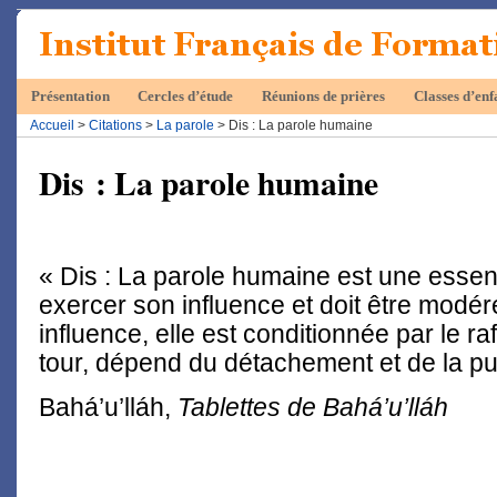
Présentation
Cercles d’étude
Réunions de prières
Classes d’enf
Accueil
>
Citations
>
La parole
> Dis : La parole humaine
Dis : La parole humaine
« Dis : La parole humaine est une essen
exercer son influence et doit être modé
influence, elle est conditionnée par le ra
tour, dépend du détachement et de la pu
Bahá’u’lláh,
Tablettes de Bahá’u’lláh