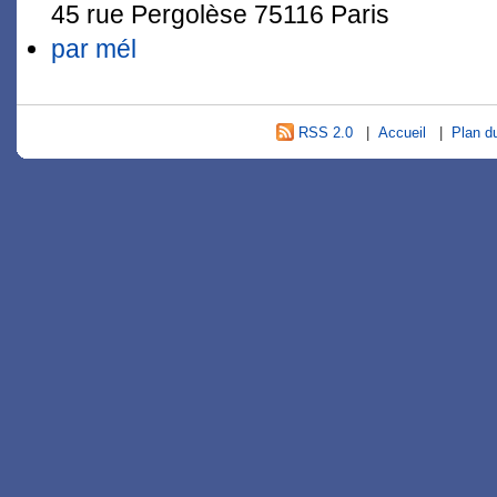
45 rue Pergolèse 75116 Paris
par mél
RSS 2.0
|
Accueil
|
Plan du