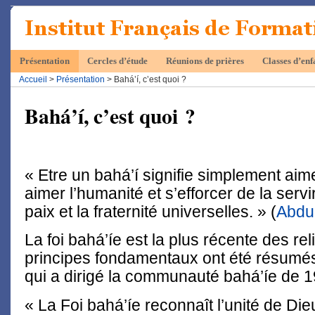
Présentation
Cercles d’étude
Réunions de prières
Classes d’enf
Accueil
>
Présentation
> Bahá’í, c’est quoi ?
Bahá’í, c’est quoi ?
« Etre un bahá’í signifie simplement aim
aimer l’humanité et s’efforcer de la servir 
paix et la fraternité universelles. » (
Abdu
La foi bahá’íe est la plus récente des re
principes fondamentaux ont été résumé
qui a dirigé la communauté bahá’íe de 1
« La Foi bahá’íe reconnaît l’unité de Di